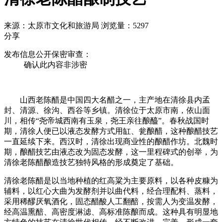
来源：太原市文化和旅游局
浏览量：5297
分享
发布信息公开保密审查：
确认此内容非涉密
山西老陈醋是中国四大名醋之一，主产地在清徐县内孟
封、清源、徐沟、西谷等乡镇。清徐位于太原市南，依山面
川，相传“尧帝城西南有玉泉，尧王亲往酿醯”。春秋战国时
期，清徐人便已以液态发酵方式用缸、瓮酿醋，这种酿醋技艺
一直延续下来。西汉时，清徐出现商业性的酿醋作坊。北魏时
期，酿醋技艺由液态改为固态发酵，这一里程碑式的创举，为
清徐老陈醋酿造技艺独特风格的形成奠定了基础。
清徐老陈醋是以当地种植的红高粱为主要原料，以各种皮糠为
辅料，以红心大曲为发酵剂并以曲代料，经合理配料、蒸料，
采用稀醪厌氧酒化，固态醋酸人工翻醅，按需人为变温发酵，
经高温熏醅、高密度淋滤、高标准陈酿而成。这种具有明显地